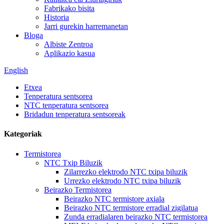
Fabrikako bisita
Historia
Jarri gurekin harremanetan
Bloga
Albiste Zentroa
Aplikazio kasua
English
Etxea
Tenperatura sentsorea
NTC tenperatura sentsorea
Bridadun tenperatura sentsoreak
Kategoriak
Termistorea
NTC Txip Biluzik
Zilarrezko elektrodo NTC txipa biluzik
Urrezko elektrodo NTC txipa biluzik
Beirazko Termistorea
Beirazko NTC termistore axiala
Beirazko NTC termistore erradial zigilatua
Zunda erradialaren beirazko NTC termistorea