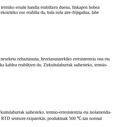
a termiko eroale handia erabiltzen duena, finkapen hobea
izteko oso erabilia da, hala nola aire-frijigailua, labe
neurketa zehaztasuna, hezetasunarekiko erresistentzia ona eta
kablea erabiltzen du. Zirkuitulaburrak saihesteko, tentsio-
tulaburrak saihesteko, tentsio-erresistentzia eta isolamendu-
du RTD sentsore-txiparekin, produktuak 500 ℃-tan normal