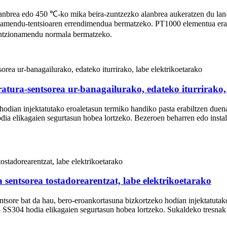
brea edo 450 ℃-ko mika beira-zuntzezko alanbrea aukeratzen du lan-e
isolamendu-tentsioaren errendimendua bermatzeko. PT1000 elementua erab
funtzionamendu normala bermatzeko.
ratura-sentsorea ur-banagailurako, edateko iturrirako,
hodian injektatutako eroaletasun termiko handiko pasta erabiltzen due
ia elikagaien segurtasun hobea lortzeko. Bezeroen beharren edo instalaz
sentsorea tostadorearentzat, labe elektrikoetarako
entsore bat da hau, bero-eroankortasuna bizkortzeko hodian injektatutak
 SS304 hodia elikagaien segurtasun hobea lortzeko. Sukaldeko tresnak ek