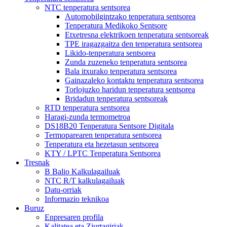
NTC tenperatura sentsorea
Automobilgintzako tenperatura sentsorea
Tenperatura Medikoko Sentsore
Etxetresna elektrikoen tenperatura sentsoreak
TPE iragazgaitza den tenperatura sentsorea
Likido-tenperatura sentsorea
Zunda zuzeneko tenperatura sentsorea
Bala itxurako tenperatura sentsorea
Gainazaleko kontaktu tenperatura sentsorea
Torlojuzko haridun tenperatura sentsorea
Bridadun tenperatura sentsoreak
RTD tenperatura sentsorea
Haragi-zunda termometroa
DS18B20 Tenperatura Sentsore Digitala
Termoparearen tenperatura sentsorea
Tenperatura eta hezetasun sentsorea
KTY / LPTC Tenperatura Sentsorea
Tresnak
B Balio Kalkulagailuak
NTC R/T kalkulagailuak
Datu-orriak
Informazio teknikoa
Buruz
Enpresaren profila
Kalitatea eta Ziurtagiriak