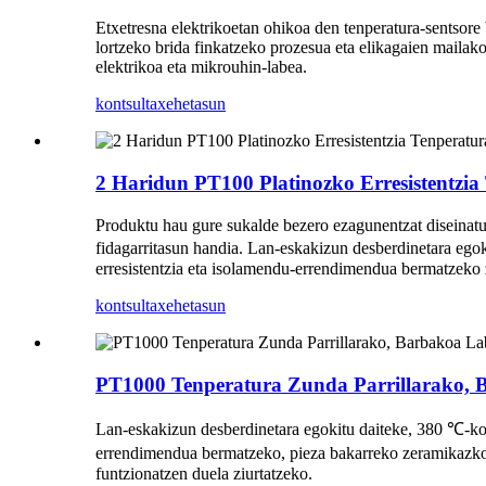
Etxetresna elektrikoetan ohikoa den tenperatura-sentsore
lortzeko brida finkatzeko prozesua eta elikagaien mailako
elektrikoa eta mikrouhin-labea.
kontsulta
xehetasun
2 Haridun PT100 Platinozko Erresistentzi
Produktu hau gure sukalde bezero ezagunentzat diseinatut
fidagarritasun handia. Lan-eskakizun desberdinetara ego
erresistentzia eta isolamendu-errendimendua bermatzeko 
kontsulta
xehetasun
PT1000 Tenperatura Zunda Parrillarako,
Lan-eskakizun desberdinetara egokitu daiteke, 380 ℃-ko 
errendimendua bermatzeko, pieza bakarreko zeramikazko 
funtzionatzen duela ziurtatzeko.