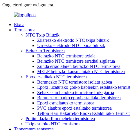
Ongi etorri gure webgunera.
Etxea
Termistorea
NTC Txip Biluzik
Zilarrezko elektrodo NTC txipa biluzik
Urrezko elektrodo NTC txipa biluzik
Beirazko Termistorea
Beirazko NTC termistore axiala
Beirazko NTC termistore erradial zigilatua
Zunda erradialaren beirazko NTC termistorea
MELF beirazko kapsulatutako NTC termistorea
Epoxi estalitako NTC termistorea
Berunezko NTC termistore isolatu gabea
Epoxi luzatutako goiko kableekin estalitako termis
Zehaztasun handiko termistore trukagarria
Berunezko marko epoxi estalitako termistorea
Epoxi esmaltatuzko termistorea
PVC alanbre epoxi estalitako termistorea
Telfon Hari Bakarreko Epoxi Estaldurako Termist
Poliimidazko film meheko termistorea
Txip estiloko NTC termistorea
Tenperatura sentsorea