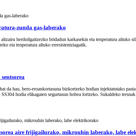
ratura-zunda gas-laberako
4 altzairu herdoilgaitzezko bridadun karkasekin eta tenperatura altuko si
eko eta tenperatura altuko erresistentziagatik.
 sentsorea
 bat da hau, bero-eroankortasuna bizkortzeko hodian injektatutako past
o SS304 hodia elikagaien segurtasun hobea lortzeko. Sukaldeko tresnak 
orea aire frijigailurako, mikrouhin laberako, labe ele