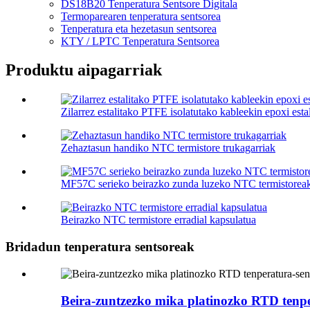
DS18B20 Tenperatura Sentsore Digitala
Termoparearen tenperatura sentsorea
Tenperatura eta hezetasun sentsorea
KTY / LPTC Tenperatura Sentsorea
Produktu aipagarriak
Zilarrez estalitako PTFE isolatutako kableekin epoxi esta
Zehaztasun handiko NTC termistore trukagarriak
MF57C serieko beirazko zunda luzeko NTC termistorea
Beirazko NTC termistore erradial kapsulatua
Bridadun tenperatura sentsoreak
Beira-zuntzezko mika platinozko RTD tenpe