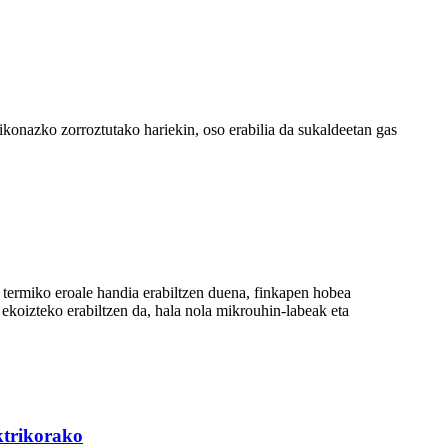
likonazko zorroztutako hariekin, oso erabilia da sukaldeetan gas
a termiko eroale handia erabiltzen duena, finkapen hobea
ekoizteko erabiltzen da, hala nola mikrouhin-labeak eta
ktrikorako