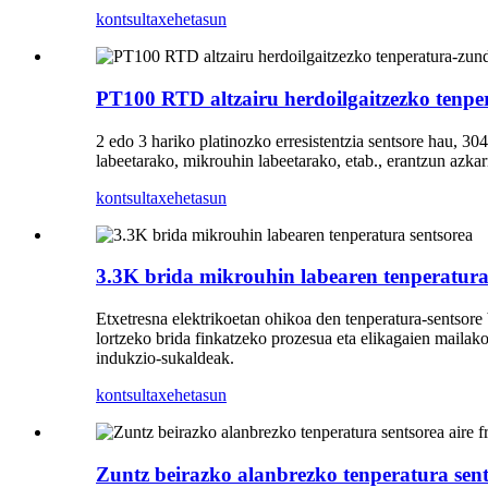
kontsulta
xehetasun
PT100 RTD altzairu herdoilgaitzezko tenpe
2 edo 3 hariko platinozko erresistentzia sentsore hau, 30
labeetarako, mikrouhin labeetarako, etab., erantzun azkarr
kontsulta
xehetasun
3.3K brida mikrouhin labearen tenperatura
Etxetresna elektrikoetan ohikoa den tenperatura-sentsore
lortzeko brida finkatzeko prozesua eta elikagaien mailak
indukzio-sukaldeak.
kontsulta
xehetasun
Zuntz beirazko alanbrezko tenperatura sents