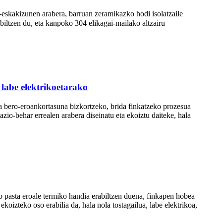
skakizunen arabera, barruan zeramikazko hodi isolatzaile
iltzen du, eta kanpoko 304 elikagai-mailako altzairu
 labe elektrikoetarako
na bero-eroankortasuna bizkortzeko, brida finkatzeko prozesua
io-behar errealen arabera diseinatu eta ekoiztu daiteke, hala
o pasta eroale termiko handia erabiltzen duena, finkapen hobea
oizteko oso erabilia da, hala nola tostagailua, labe elektrikoa,