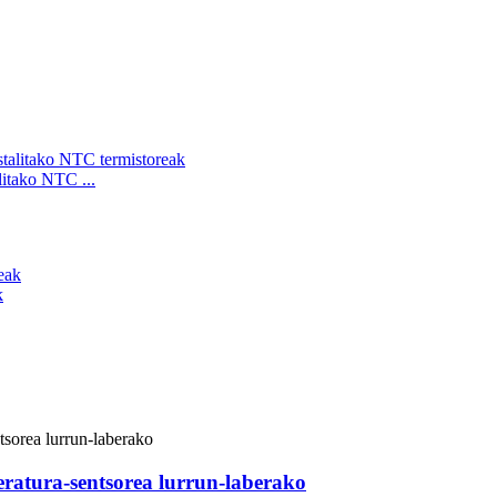
litako NTC ...
k
ratura-sentsorea lurrun-laberako