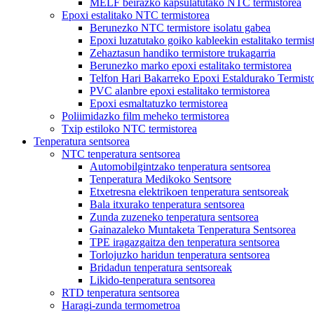
MELF beirazko kapsulatutako NTC termistorea
Epoxi estalitako NTC termistorea
Berunezko NTC termistore isolatu gabea
Epoxi luzatutako goiko kableekin estalitako termis
Zehaztasun handiko termistore trukagarria
Berunezko marko epoxi estalitako termistorea
Telfon Hari Bakarreko Epoxi Estaldurako Termist
PVC alanbre epoxi estalitako termistorea
Epoxi esmaltatuzko termistorea
Poliimidazko film meheko termistorea
Txip estiloko NTC termistorea
Tenperatura sentsorea
NTC tenperatura sentsorea
Automobilgintzako tenperatura sentsorea
Tenperatura Medikoko Sentsore
Etxetresna elektrikoen tenperatura sentsoreak
Bala itxurako tenperatura sentsorea
Zunda zuzeneko tenperatura sentsorea
Gainazaleko Muntaketa Tenperatura Sentsorea
TPE iragazgaitza den tenperatura sentsorea
Torlojuzko haridun tenperatura sentsorea
Bridadun tenperatura sentsoreak
Likido-tenperatura sentsorea
RTD tenperatura sentsorea
Haragi-zunda termometroa