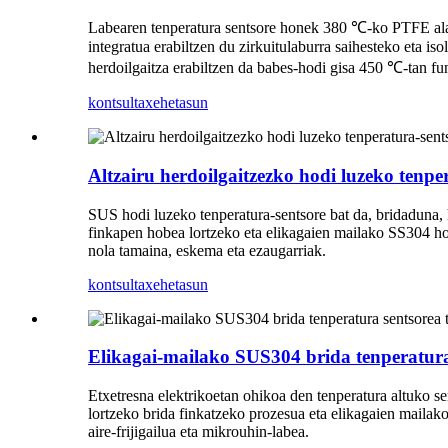
Labearen tenperatura sentsore honek 380 ℃-ko PTFE alan
integratua erabiltzen du zirkuitulaburra saihesteko eta 
herdoilgaitza erabiltzen da babes-hodi gisa 450 ℃-tan 
kontsulta
xehetasun
Altzairu herdoilgaitzezko hodi luzeko tenpe
SUS hodi luzeko tenperatura-sentsore bat da, bridaduna, 
finkapen hobea lortzeko eta elikagaien mailako SS304 hod
nola tamaina, eskema eta ezaugarriak.
kontsulta
xehetasun
Elikagai-mailako SUS304 brida tenperatura 
Etxetresna elektrikoetan ohikoa den tenperatura altuko s
lortzeko brida finkatzeko prozesua eta elikagaien mailako
aire-frijigailua eta mikrouhin-labea.