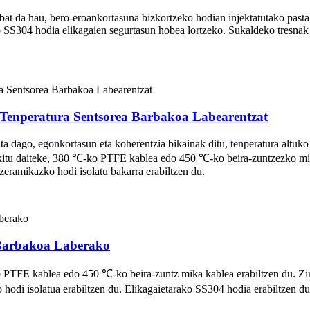
 bat da hau, bero-eroankortasuna bizkortzeko hodian injektatutako past
 SS304 hodia elikagaien segurtasun hobea lortzeko. Sukaldeko tresnak eko
a Tenperatura Sentsorea Barbakoa Labearentzat
a dago, egonkortasun eta koherentzia bikainak ditu, tenperatura altuko 
kitu daiteke, 380 ℃-ko PTFE kablea edo 450 ℃-ko beira-zuntzezko mika 
zeramikazko hodi isolatu bakarra erabiltzen du.
 Barbakoa Laberako
PTFE kablea edo 450 ℃-ko beira-zuntz mika kablea erabiltzen du. Zirkui
hodi isolatua erabiltzen du. Elikagaietarako SS304 hodia erabiltzen 